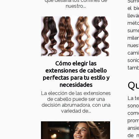
que desafía los confines de
Sumé
nuestro...
el b
llev
méto
sume
mile
nues
cami
soni
Cómo elegir las
tambi
extensiones de cabello
perfectas para tu estilo y
Qu
necesidades
La elección de las extensiones
La t
de cabello puede ser una
decisión abrumadora, con una
sono
variedad de...
como
prom
ansie
de n