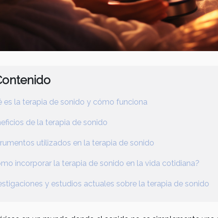
Contenido
 es la terapia de sonido y cómo funciona
eficios de la terapia de sonido
trumentos utilizados en la terapia de sonido
mo incorporar la terapia de sonido en la vida cotidiana?
estigaciones y estudios actuales sobre la terapia de sonido