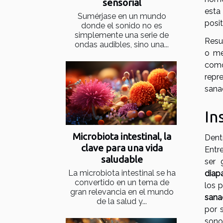
sensorial
esta
Sumérjase en un mundo
posi
donde el sonido no es
simplemente una serie de
Resu
ondas audibles, sino una...
o me
como 
repr
sanac
In
Microbiota intestinal, la
Dentr
clave para una vida
Entre
saludable
ser 
La microbiota intestinal se ha
diap
convertido en un tema de
los 
gran relevancia en el mundo
sana
de la salud y...
por 
sono