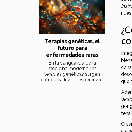
inst
nuest
¿C
co
Terapias genéticas, el
futuro para
Integ
enfermedades raras
bien
En la vanguardia de la
cons
medicina moderna, las
terapias genéticas surgen
dese
como una luz de esperanza...
que f
Adem
tera
gong
tens
Crea
alej