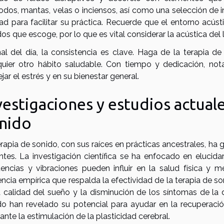
dos, mantas, velas o inciensos, así como una selección de 
dad para facilitar su práctica. Recuerde que el entorno acú
os que escoge, por lo que es vital considerar la acústica del l
inal del día, la consistencia es clave. Haga de la terapia 
quier otro hábito saludable. Con tiempo y dedicación, no
ar el estrés y en su bienestar general.
vestigaciones y estudios actuale
nido
rapia de sonido, con sus raíces en prácticas ancestrales, ha 
entes. La investigación científica se ha enfocado en elucid
uencias y vibraciones pueden influir en la salud física y 
ncia empírica que respalda la efectividad de la terapia de so
a calidad del sueño y la disminución de los síntomas de la
do han revelado su potencial para ayudar en la recuperació
nte la estimulación de la plasticidad cerebral.