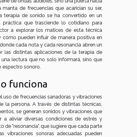
rie de ondas audibles, sino una puerta hacia
na manta de frecuencias que acarician su ser,
La terapia de sonido se ha convertido en un
 práctica que trasciende lo cotidiano para
ector a explorar los matices de esta técnica
 y cómo pueden influir de manera positiva en
o, donde cada nota y cada resonancia abren un
 las distintas aplicaciones de la terapia de
una lectura que no solo informará, sino que
to espectro sonoro.
mo funciona
el uso de frecuencias sanadoras y vibraciones
e la persona. A través de distintas técnicas,
entos, se generan sonidos y vibraciones que
a aliviar diversas condiciones de estrés y
to de "resonancia", que sugiere que cada parte
las vibraciones sonoras adecuadas pueden