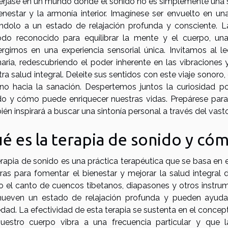
rjase en un mundo donde el sonido no es simplemente una se
ienestar y la armonía interior. Imagínese ser envuelto en u
ándolo a un estado de relajación profunda y consciente. 
do reconocido para equilibrar la mente y el cuerpo, una
rgirnos en una experiencia sensorial única. Invitamos al l
naria, redescubriendo el poder inherente en las vibraciones
tra salud integral. Deleite sus sentidos con este viaje sonor
no hacia la sanación. Despertemos juntos la curiosidad por
do y cómo puede enriquecer nuestras vidas. Prepárese para 
én inspirará a buscar una sintonía personal a través del vas
é es la terapia de sonido y có
erapia de sonido es una práctica terapéutica que se basa en 
ras para fomentar el bienestar y mejorar la salud integral d
 el canto de cuencos tibetanos, diapasones y otros instrum
ueven un estado de relajación profunda y pueden ayudar 
dad. La efectividad de esta terapia se sustenta en el concep
uestro cuerpo vibra a una frecuencia particular y que 