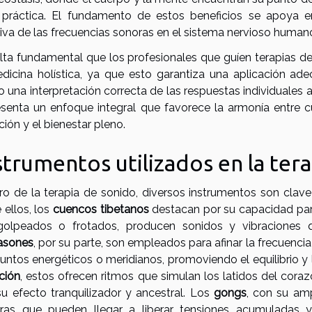
 práctica. El fundamento de estos beneficios se apoya en
tiva de las frecuencias sonoras en el sistema nervioso humano
lta fundamental que los profesionales que guíen terapias d
dicina holística, ya que esto garantiza una aplicación ade
una interpretación correcta de las respuestas individuales al
esenta un enfoque integral que favorece la armonía entre 
ión y el bienestar pleno.
strumentos utilizados en la ter
o de la terapia de sonido, diversos instrumentos son clave pa
 ellos, los
cuencos tibetanos
destacan por su capacidad para
golpeados o frotados, producen sonidos y vibraciones
asones
, por su parte, son empleados para afinar la frecuenc
puntos energéticos o meridianos, promoviendo el equilibrio y
ción
, estos ofrecen ritmos que simulan los latidos del cora
su efecto tranquilizador y ancestral. Los
gongs
, con su am
ras que pueden llegar a liberar tensiones acumuladas y 