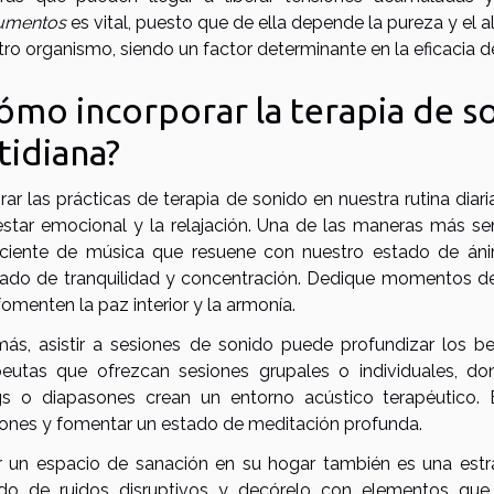
rumentos
es vital, puesto que de ella depende la pureza y el 
ro organismo, siendo un factor determinante en la eficacia de
ómo incorporar la terapia de so
tidiana?
rar las prácticas de terapia de sonido en nuestra rutina dia
estar emocional y la relajación. Una de las maneras más s
ciente de música que resuene con nuestro estado de án
ado de tranquilidad y concentración. Dedique momentos de
omenten la paz interior y la armonía.
ás, asistir a sesiones de sonido puede profundizar los ben
peutas que ofrezcan sesiones grupales o individuales, d
s o diapasones crean un entorno acústico terapéutico. E
iones y fomentar un estado de meditación profunda.
r un espacio de sanación en su hogar también es una estrat
ado de ruidos disruptivos y decórelo con elementos que l