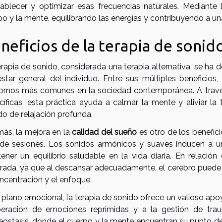
tablecer y optimizar esas frecuencias naturales. Mediante 
o y la mente, equilibrando las energías y contribuyendo a un
neficios de la terapia de sonid
erapia de sonido, considerada una terapia alternativa, se h
estar general del individuo. Entre sus múltiples beneficios
tornos más comunes en la sociedad contemporánea. A través
cíficas, esta práctica ayuda a calmar la mente y aliviar la t
do de relajación profunda.
ás, la mejora en la
calidad del sueño
es otro de los benefic
 de sesiones. Los sonidos armónicos y suaves inducen a un
ener un equilibrio saludable en la vida diaria. En relación
rada, ya que al descansar adecuadamente, el cerebro puede 
ncentración y el enfoque.
l plano emocional, la terapia de sonido ofrece un valioso apo
iberación de emociones reprimidas y a la gestión de tr
ostasis, donde el cuerpo y la mente encuentran su punto de eq