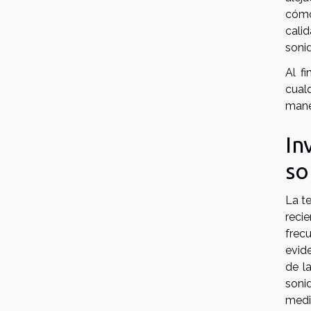
cómo
cali
sonid
Al f
cual
manej
In
so
La te
reci
frec
evide
de l
soni
media