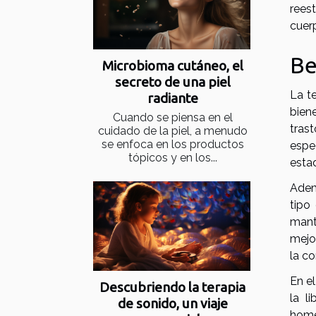
rees
cuerp
Be
Microbioma cutáneo, el
secreto de una piel
La t
radiante
bien
Cuando se piensa en el
tras
cuidado de la piel, a menudo
se enfoca en los productos
espe
tópicos y en los...
esta
Adem
tipo
mant
mejo
la co
En e
Descubriendo la terapia
la l
de sonido, un viaje
home